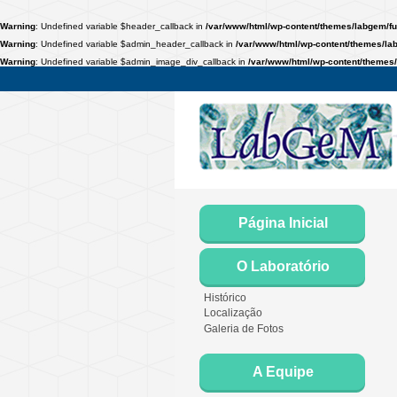
Warning
: Undefined variable $header_callback in
/var/www/html/wp-content/themes/labgem/fu
Warning
: Undefined variable $admin_header_callback in
/var/www/html/wp-content/themes/la
Warning
: Undefined variable $admin_image_div_callback in
/var/www/html/wp-content/themes/
Página Inicial
O Laboratório
Histórico
Localização
Galeria de Fotos
A Equipe